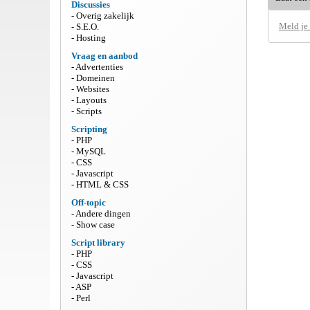
Discussies
Overig zakelijk
Meld je
S.E.O.
Hosting
Vraag en aanbod
Advertenties
Domeinen
Websites
Layouts
Scripts
Scripting
PHP
MySQL
CSS
Javascript
HTML & CSS
Off-topic
Andere dingen
Show case
Script library
PHP
CSS
Javascript
ASP
Perl