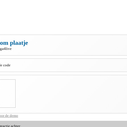
om plaatje
aga4live
de code
voor de demo
reactie achter