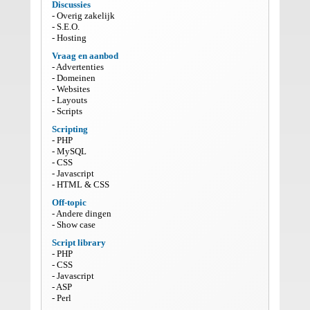
Discussies
Overig zakelijk
S.E.O.
Hosting
Vraag en aanbod
Advertenties
Domeinen
Websites
Layouts
Scripts
Scripting
PHP
MySQL
CSS
Javascript
HTML & CSS
Off-topic
Andere dingen
Show case
Script library
PHP
CSS
Javascript
ASP
Perl