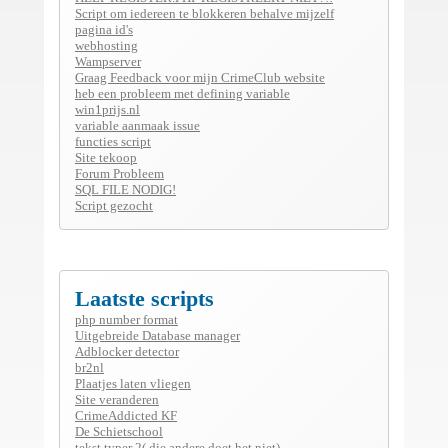
Script om iedereen te blokkeren behalve mijzelf
pagina id's
webhosting
Wampserver
Graag Feedback voor mijn CrimeClub website
heb een probleem met defining variable
win1prijs.nl
variable aanmaak issue
functies script
Site tekoop
Forum Probleem
SQL FILE NODIG!
Script gezocht
Laatste scripts
php number format
Uitgebreide Database manager
Adblocker detector
br2nl
Plaatjes laten vliegen
Site veranderen
CrimeAddicted KF
De Schietschool
tekst typer 2( die andere doet het niet)