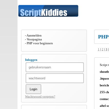
Aanmelden
PHP
Voorpagina
PHP voor beginners
1
|
2
|
3
Inloggen
Script t
shout
.htpas
berich
255 ch
Wachtwoord vergeten?
contac
aftel s