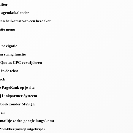
ilter
 agenda/kalender
an herkomst van een bezoeker
atie menu
 navigatie
 string functie
 Quotes GPC verwijderen
 in de tekst
eck
 PageRank op je site.
] Linkpartner Systeem
nboek zonder MySQL
gen
 mailtje zodra google langs komt
 blokker(mysql uitgebrijd)