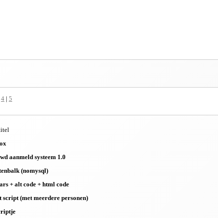
|
4
|
5
itel
box
swd aanmeld systeem 1.0
tenbalk (nomysql)
ars + alt code + html code
t script (met meerdere personen)
criptje