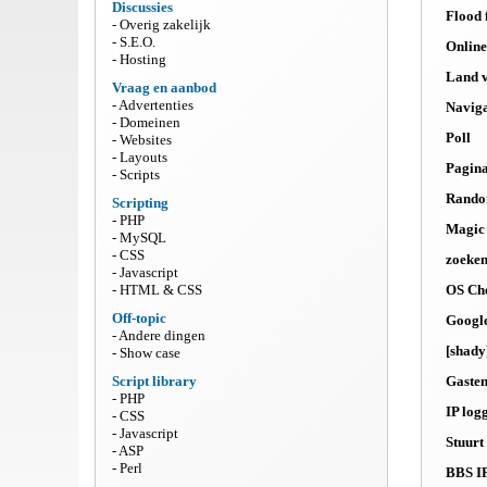
Discussies
Flood f
Overig zakelijk
S.E.O.
Online
Hosting
Land v
Vraag en aanbod
Advertenties
Navig
Domeinen
Poll
Websites
Layouts
Pagina
Scripts
Random
Scripting
PHP
Magic
MySQL
CSS
zoeken
Javascript
HTML & CSS
OS Ch
Off-topic
Google
Andere dingen
[shady
Show case
Script library
Gaste
PHP
IP log
CSS
Javascript
Stuurt
ASP
Perl
BBS IP