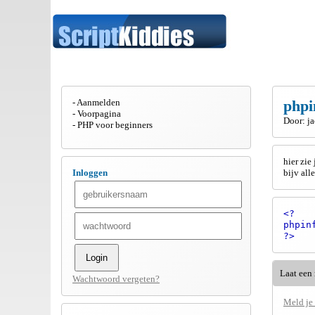
Aanmelden
phpi
Voorpagina
Door: j
PHP voor beginners
hier zie
Inloggen
bijv all
<?
phpin
?>
Laat een 
Wachtwoord vergeten?
Meld je