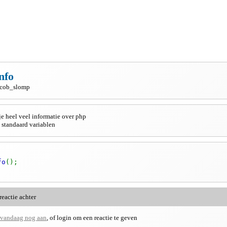
nfo
acob_slomp
 je heel veel informatie over php
e standaard variablen
fo
();
reactie achter
 vandaag nog aan
, of login om een reactie te geven