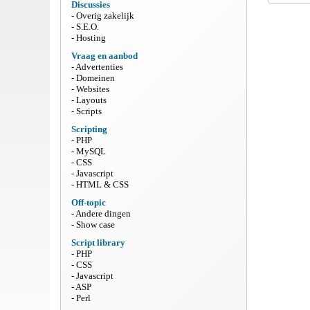
Discussies
Overig zakelijk
S.E.O.
Hosting
Vraag en aanbod
Advertenties
Domeinen
Websites
Layouts
Scripts
Scripting
PHP
MySQL
CSS
Javascript
HTML & CSS
Off-topic
Andere dingen
Show case
Script library
PHP
CSS
Javascript
ASP
Perl