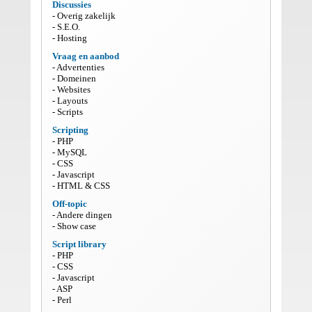
Discussies
Overig zakelijk
S.E.O.
Hosting
Vraag en aanbod
Advertenties
Domeinen
Websites
Layouts
Scripts
Scripting
PHP
MySQL
CSS
Javascript
HTML & CSS
Off-topic
Andere dingen
Show case
Script library
PHP
CSS
Javascript
ASP
Perl