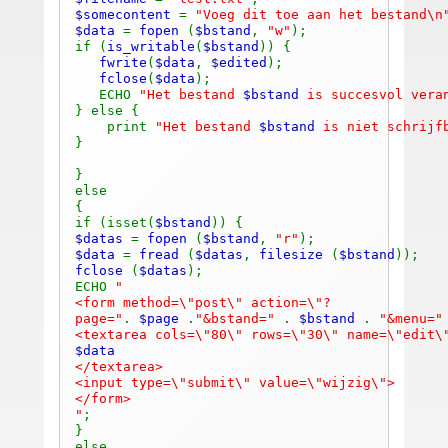
$somecontent
=
"Voeg dit toe aan het bestand\n
$data
=
fopen
(
$bstand
,
"w"
);
if (
is_writable
(
$bstand
)) {
fwrite
(
$data
,
$edited
);
fclose
(
$data
);
ECHO
"Het bestand
$bstand
is succesvol vera
} else {
print
"Het bestand
$bstand
is niet schrijf
}
}
else
{
if (isset(
$bstand
)) {
$datas
=
fopen
(
$bstand
,
"r"
);
$data
=
fread
(
$datas
,
filesize
(
$bstand
));
fclose
(
$datas
);
ECHO
"
<form method=\"post\" action=\"?
page="
.
$page
.
"&bstand="
.
$bstand
.
"&menu=
<textarea cols=\"80\" rows=\"30\" name=\"edit
$data
</textarea>
<input type=\"submit\" value=\"wijzig\">
</form>
"
;
}
else