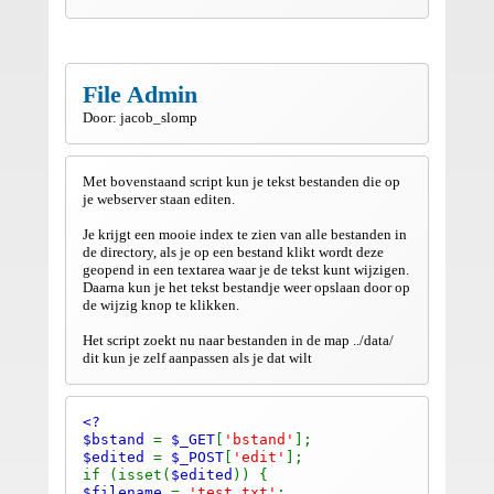
File Admin
Door: jacob_slomp
Met bovenstaand script kun je tekst bestanden die op
je webserver staan editen.
Je krijgt een mooie index te zien van alle bestanden in
de directory, als je op een bestand klikt wordt deze
geopend in een textarea waar je de tekst kunt wijzigen.
Daarna kun je het tekst bestandje weer opslaan door op
de wijzig knop te klikken.
Het script zoekt nu naar bestanden in de map ../data/
dit kun je zelf aanpassen als je dat wilt
<?
$bstand
=
$_GET
[
'bstand'
];
$edited
=
$_POST
[
'edit'
];
if (isset(
$edited
)) {
$filename
=
'test.txt'
;