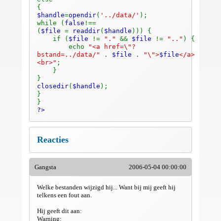
{
$handle
=
opendir
(
'../data/'
);
while (
false
!==
(
$file
=
readdir
(
$handle
))) {
if (
$file
!=
"."
&&
$file
!=
".."
) {
echo
"<a href=\"?
bstand=../data/"
.
$file
.
"\">
$file
</a>
<br>"
;
}
}
closedir
(
$handle
);
}
}
?>
Reacties
Gangsta
2006-05-04 00:00:00
Welke bestanden wijzigd hij... Want bij mij geeft hij
telkens een fout aan.
Hij geeft dit aan:
Warning: