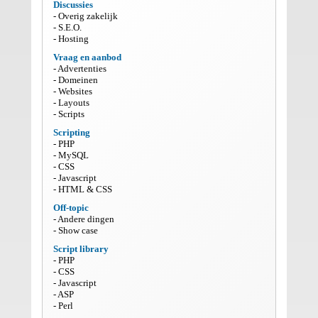
Discussies
Overig zakelijk
S.E.O.
Hosting
Vraag en aanbod
Advertenties
Domeinen
Websites
Layouts
Scripts
Scripting
PHP
MySQL
CSS
Javascript
HTML & CSS
Off-topic
Andere dingen
Show case
Script library
PHP
CSS
Javascript
ASP
Perl