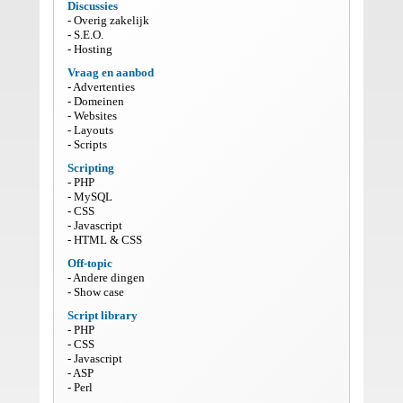
Discussies
Overig zakelijk
S.E.O.
Hosting
Vraag en aanbod
Advertenties
Domeinen
Websites
Layouts
Scripts
Scripting
PHP
MySQL
CSS
Javascript
HTML & CSS
Off-topic
Andere dingen
Show case
Script library
PHP
CSS
Javascript
ASP
Perl