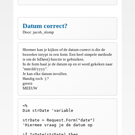
Datum correct?
Door: jacob_slomp
Hiermee kan je kijken of de datum correct is die de
bezoeker intypt in een form. Een heel simpele methode
is om de IsDate() functie te gebruiken.
In de form haal je de datum op en er word gekeken naar
"mm/dd/yyyy".
Je kan elke datum invullen.
Handig toch :) ?
greetz
MEEUW
<%
Dim strDate 'variable
strDate = Request.Form("date")
'Hiermee vraag je de datum op
if IsDate(strDate) then