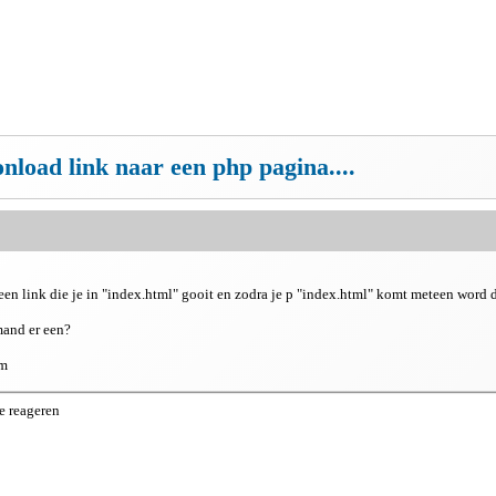
onload link naar een php pagina....
een link die je in "index.html" gooit en zodra je p "index.html" komt meteen word 
mand er een?
-m
e reageren