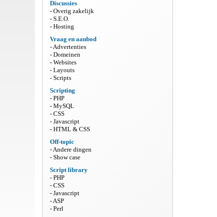
Discussies
Overig zakelijk
S.E.O.
Hosting
Vraag en aanbod
Advertenties
Domeinen
Websites
Layouts
Scripts
Scripting
PHP
MySQL
CSS
Javascript
HTML & CSS
Off-topic
Andere dingen
Show case
Script library
PHP
CSS
Javascript
ASP
Perl